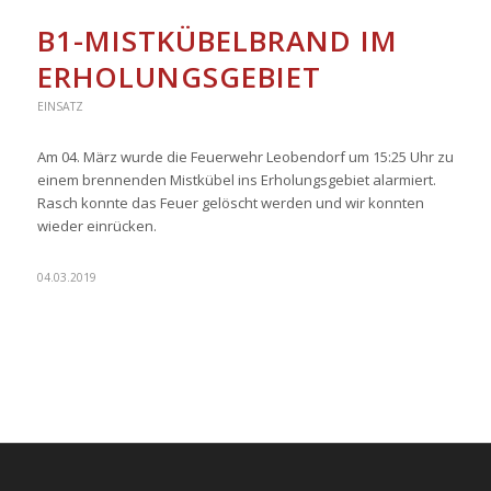
B1-MISTKÜBELBRAND IM
ERHOLUNGSGEBIET
EINSATZ
Am 04. März wurde die Feuerwehr Leobendorf um 15:25 Uhr zu
einem brennenden Mistkübel ins Erholungsgebiet alarmiert.
Rasch konnte das Feuer gelöscht werden und wir konnten
wieder einrücken.
04.03.2019