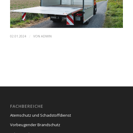
/
02.01.2024
VON
ADMIN
FACHBEREICHE
Atemschutz und Schadstoffdienst
Vorbeugender Brandschutz