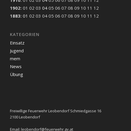
1910
:
01
02
03
04
05
06
07
08
09
10
11
12
1902
:
01
02
03
04
05
06
07
08
09
10
11
12
1883
:
01
02
03
04
05
06
07
08
09
10
11
12
KATEGORIEN
Einsatz
Jugend
mem
News
Übung
Freiwillige Feuerwehr Leobendorf Schmiedgasse 16
2100 Leobendorf
Email:
leobendorf@feuerwehr.gv.at