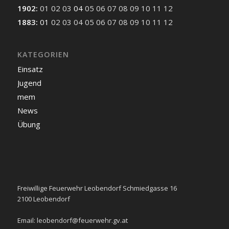
1902
:
01
02
03
04
05
06
07
08
09
10
11
12
1883
:
01
02
03
04
05
06
07
08
09
10
11
12
KATEGORIEN
Einsatz
Jugend
mem
News
Übung
Freiwillige Feuerwehr Leobendorf Schmiedgasse 16
2100 Leobendorf
Email:
leobendorf@feuerwehr.gv.at