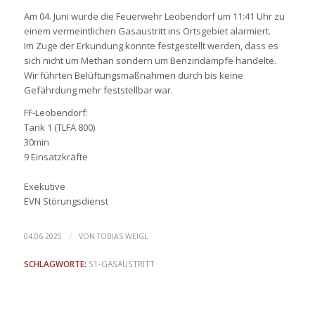
Am 04. Juni wurde die Feuerwehr Leobendorf um 11:41 Uhr zu
einem vermeintlichen Gasaustritt ins Ortsgebiet alarmiert.
Im Zuge der Erkundung konnte festgestellt werden, dass es
sich nicht um Methan sondern um Benzindämpfe handelte.
Wir führten Belüftungsmaßnahmen durch bis keine
Gefährdung mehr feststellbar war.
FF-Leobendorf:
Tank 1 (TLFA 800)
30min
9 Einsatzkräfte
Exekutive
EVN Störungsdienst
/
04.06.2025
VON
TOBIAS WEIGL
SCHLAGWORTE:
S1-GASAUSTRITT