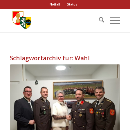
Notfall
Status
Schlagwortarchiv für:
Wahl