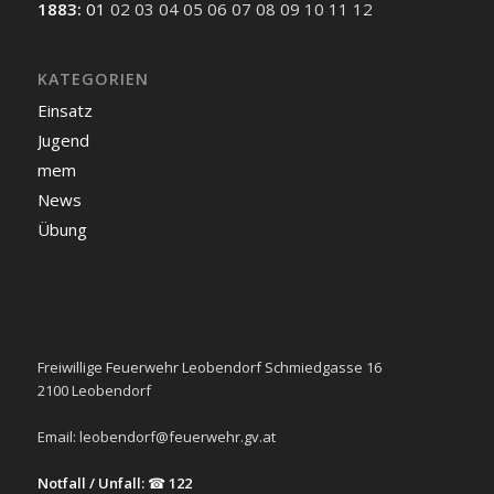
1883
:
01
02
03
04
05
06
07
08
09
10
11
12
KATEGORIEN
Einsatz
Jugend
mem
News
Übung
Freiwillige Feuerwehr Leobendorf Schmiedgasse 16
2100 Leobendorf
Email:
leobendorf@feuerwehr.gv.at
Notfall / Unfall:
☎
122