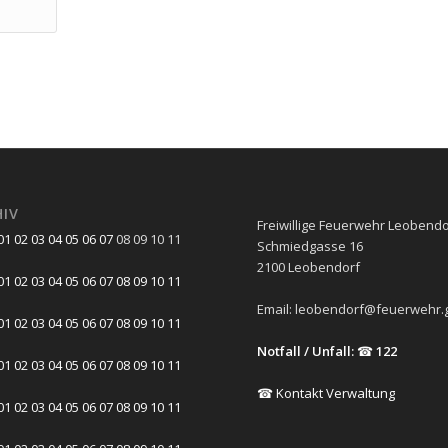
HIV
Freiwillige Feuerwehr Leobendo
01
02
03
04
05
06
07
08
09
10
11
Schmiedgasse 16
2100 Leobendorf
01
02
03
04
05
06
07
08
09
10
11
Email:
leobendorf@feuerwehr.g
01
02
03
04
05
06
07
08
09
10
11
Notfall / Unfall:
☎
122
01
02
03
04
05
06
07
08
09
10
11
☎ Kontakt Verwaltung
01
02
03
04
05
06
07
08
09
10
11