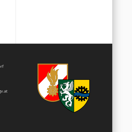
rf
v.at