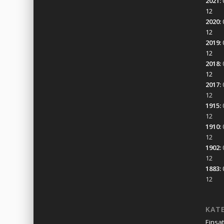
2021
:
12
2020
:
12
2019
:
12
2018
:
12
2017
:
12
1915
:
12
1910
:
12
1902
:
12
1883
:
12
KAT
Einsa