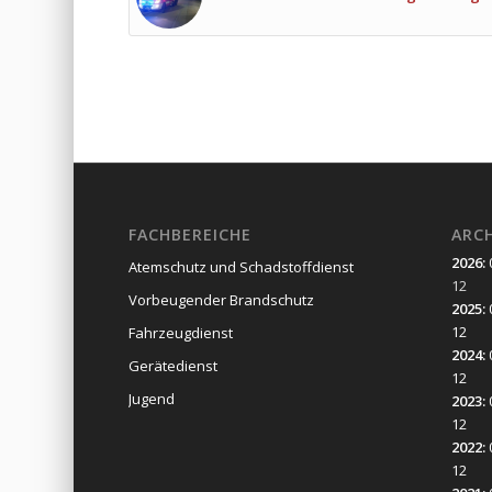
FACHBEREICHE
ARC
2026
:
Atemschutz und Schadstoffdienst
12
Vorbeugender Brandschutz
2025
:
12
Fahrzeugdienst
2024
:
Gerätedienst
12
Jugend
2023
:
12
2022
:
12