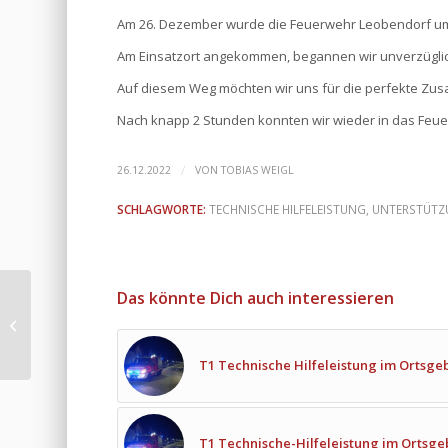
Am 26. Dezember wurde die Feuerwehr Leobendorf um 9:
Am Einsatzort angekommen, begannen wir unverzüglich
Auf diesem Weg möchten wir uns für die perfekte Zu
Nach knapp 2 Stunden konnten wir wieder in das Feu
/
26.12.2022
VON
TOBIAS WEIGL
SCHLAGWORTE:
TECHNISCHE HILFELEISTUNG
,
UNTERSTÜTZ
Das könnte Dich auch interessieren
B1-Brandverdacht am
Christtag bei der
Burgtaverne
T1 Technische Hilfeleistung im Ortsge
T1 Technische-Hilfeleistung im Ortsge