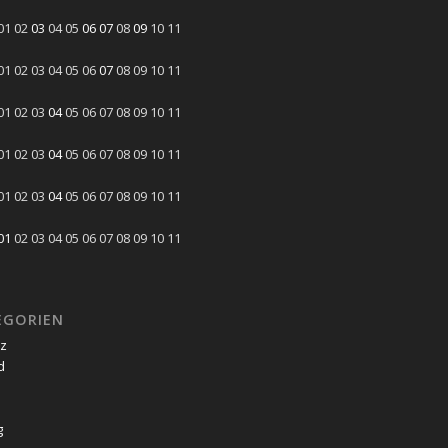
01
02
03
04
05
06
07
08
09
10
11
01
02
03
04
05
06
07
08
09
10
11
01
02
03
04
05
06
07
08
09
10
11
01
02
03
04
05
06
07
08
09
10
11
01
02
03
04
05
06
07
08
09
10
11
01
02
03
04
05
06
07
08
09
10
11
EGORIEN
tz
d
g