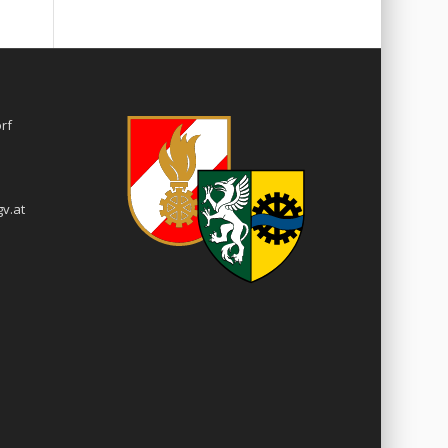
rf
v.at