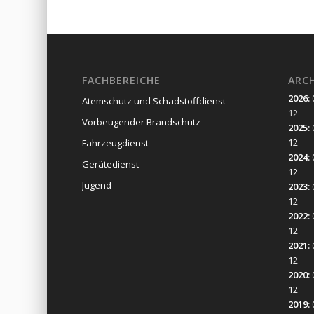
FACHBEREICHE
ARC
2026
:
Atemschutz und Schadstoffdienst
12
Vorbeugender Brandschutz
2025
:
12
Fahrzeugdienst
2024
:
Gerätedienst
12
Jugend
2023
:
12
2022
:
12
2021
:
12
2020
:
12
2019
: