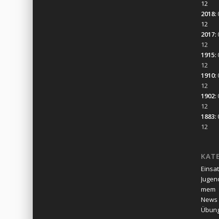
12
2018
:
12
2017
:
12
1915
:
12
1910
:
12
1902
:
12
1883
:
12
KAT
Einsa
Jugen
mem
News
Übun