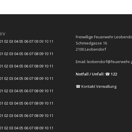
HIV
Freiwillige Feuerwehr Leobendo
01
02
03
04
05
06
07
08
09
10
11
Schmiedgasse 16
2100 Leobendorf
01
02
03
04
05
06
07
08
09
10
11
Email:
leobendorf@feuerwehr.g
01
02
03
04
05
06
07
08
09
10
11
Notfall / Unfall:
☎
122
01
02
03
04
05
06
07
08
09
10
11
☎ Kontakt Verwaltung
01
02
03
04
05
06
07
08
09
10
11
01
02
03
04
05
06
07
08
09
10
11
01
02
03
04
05
06
07
08
09
10
11
01
02
03
04
05
06
07
08
09
10
11