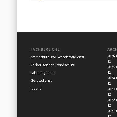
FACHBEREICHE
ARC
2026
:
Atemschutz und Schadstoffdienst
12
Vorbeugender Brandschutz
2025
:
12
Fahrzeugdienst
2024
:
Gerätedienst
12
Jugend
2023
:
12
2022
:
12
2021
:
12