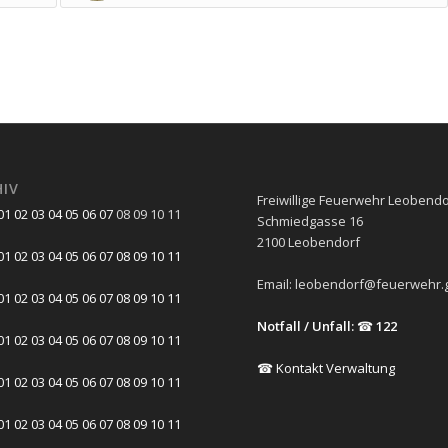
HIV
Freiwillige Feuerwehr Leobendo
01
02
03
04
05
06
07
08
09
10
11
Schmiedgasse 16
2100 Leobendorf
01
02
03
04
05
06
07
08
09
10
11
Email:
leobendorf@feuerwehr.g
01
02
03
04
05
06
07
08
09
10
11
Notfall / Unfall:
☎
122
01
02
03
04
05
06
07
08
09
10
11
☎ Kontakt Verwaltung
01
02
03
04
05
06
07
08
09
10
11
01
02
03
04
05
06
07
08
09
10
11