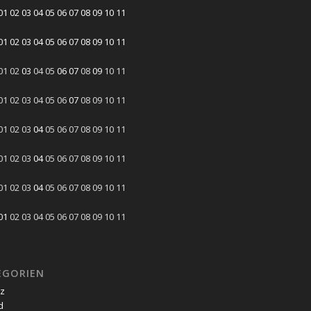
01
02
03
04
05
06
07
08
09
10
11
01
02
03
04
05
06
07
08
09
10
11
01
02
03
04
05
06
07
08
09
10
11
01
02
03
04
05
06
07
08
09
10
11
01
02
03
04
05
06
07
08
09
10
11
01
02
03
04
05
06
07
08
09
10
11
01
02
03
04
05
06
07
08
09
10
11
01
02
03
04
05
06
07
08
09
10
11
EGORIEN
tz
d