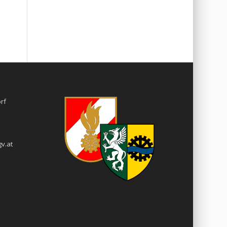
rf
v.at