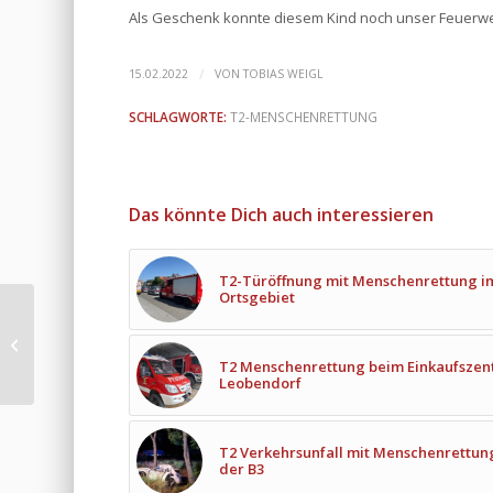
Als Geschenk konnte diesem Kind noch unser Feuerwe
/
15.02.2022
VON
TOBIAS WEIGL
SCHLAGWORTE:
T2-MENSCHENRETTUNG
Das könnte Dich auch interessieren
T2-Türöffnung mit Menschenrettung i
Ortsgebiet
Gesamtübung 02/2022
T2 Menschenrettung beim Einkaufsze
Leobendorf
T2 Verkehrsunfall mit Menschenrettun
der B3