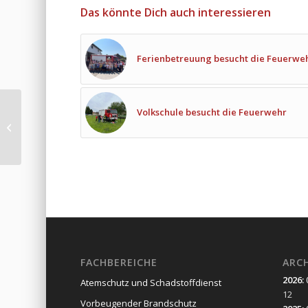
Das könnte Dich auch interessieren
Ferienbetreuung besucht die Feuerwe
Unwetter-
Volkschule besucht die Feuerwehr
Großschadenereignis
in der Gemeinde
Leobendorf
FACHBEREICHE
ARC
2026
:
Atemschutz und Schadstoffdienst
12
Vorbeugender Brandschutz