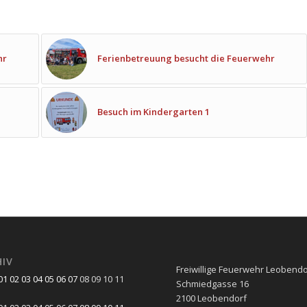
hr
Ferienbetreuung besucht die Feuerwehr
Besuch im Kindergarten 1
HIV
Freiwillige Feuerwehr Leobendo
01
02
03
04
05
06
07
08
09
10
11
Schmiedgasse 16
2100 Leobendorf