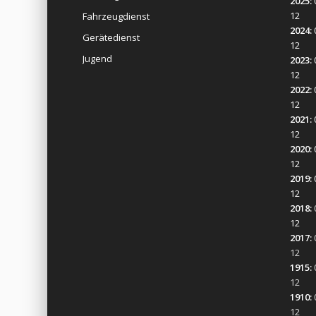
2025
:
12
Fahrzeugdienst
2024
:
Gerätedienst
12
Jugend
2023
:
12
2022
:
12
2021
:
12
2020
:
12
2019
:
12
2018
:
12
2017
:
12
1915
:
12
1910
:
12