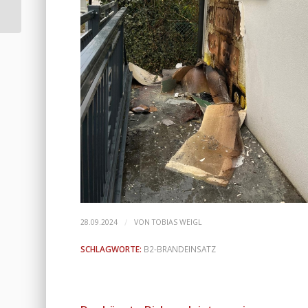
Kindergarten 2
/
28.09.2024
VON
TOBIAS WEIGL
SCHLAGWORTE:
B2-BRANDEINSATZ