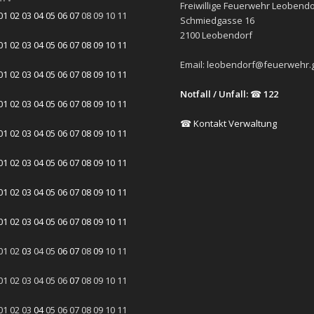
Freiwillige Feuerwehr Leobendo
01
02
03
04
05
06
07
08
09
10
11
Schmiedgasse 16
2100 Leobendorf
01
02
03
04
05
06
07
08
09
10
11
Email:
leobendorf@feuerwehr.g
01
02
03
04
05
06
07
08
09
10
11
Notfall / Unfall:
☎
122
01
02
03
04
05
06
07
08
09
10
11
☎ Kontakt Verwaltung
01
02
03
04
05
06
07
08
09
10
11
01
02
03
04
05
06
07
08
09
10
11
01
02
03
04
05
06
07
08
09
10
11
01
02
03
04
05
06
07
08
09
10
11
01
02
03
04
05
06
07
08
09
10
11
01
02
03
04
05
06
07
08
09
10
11
01
02
03
04
05
06
07
08
09
10
11