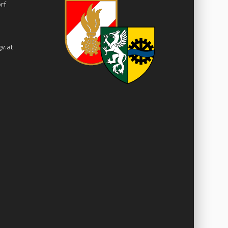
rf
v.at