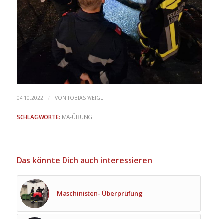
/
04.10.2022
VON
TOBIAS WEIGL
SCHLAGWORTE:
MA-ÜBUNG
Das könnte Dich auch interessieren
Maschinisten- Überprüfung