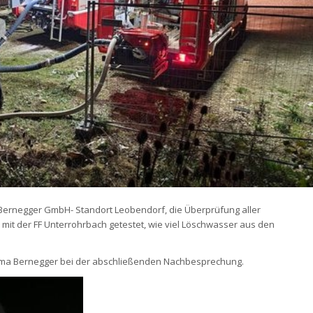
Bernegger GmbH- Standort Leobendorf, die Überprüfung aller
it der FF Unterrohrbach getestet, wie viel Löschwasser aus den
irma Bernegger bei der abschließenden Nachbesprechung.