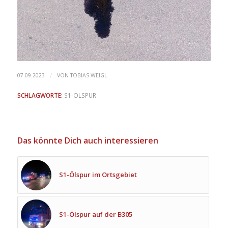
/
07.09.2023
VON
TOBIAS WEIGL
SCHLAGWORTE:
S1-ÖLSPUR
Das könnte Dich auch interessieren
S1-Ölspur im Ortsgebiet
S1-Ölspur auf der B305