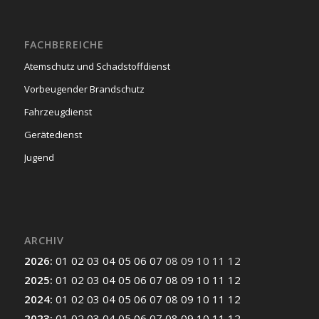
FACHBEREICHE
Atemschutz und Schadstoffdienst
Vorbeugender Brandschutz
Fahrzeugdienst
Gerätedienst
Jugend
ARCHIV
2026
:
01
02
03
04
05
06
07
08
09
10
11
12
2025
:
01
02
03
04
05
06
07
08
09
10
11
12
2024
:
01
02
03
04
05
06
07
08
09
10
11
12
2023
:
01
02
03
04
05
06
07
08
09
10
11
12