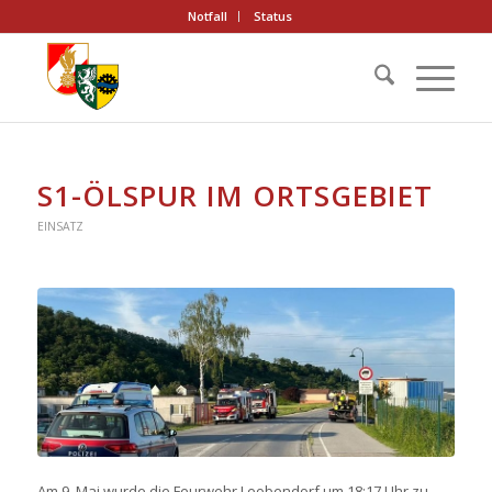
Notfall
Status
S1-ÖLSPUR IM ORTSGEBIET
EINSATZ
Am 9. Mai wurde die Feurwehr Leobendorf um 18:17 Uhr zu