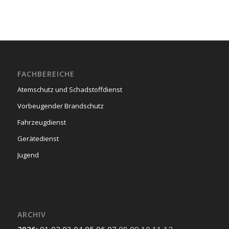
FACHBEREICHE
Atemschutz und Schadstoffdienst
Vorbeugender Brandschutz
Fahrzeugdienst
Gerätedienst
Jugend
ARCHIV
2026
:
01
02
03
04
05
06
07
08
09
10
11
12