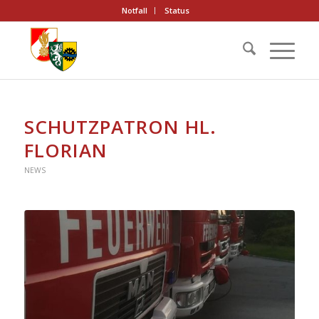
Notfall
Status
SCHUTZPATRON HL.
FLORIAN
NEWS