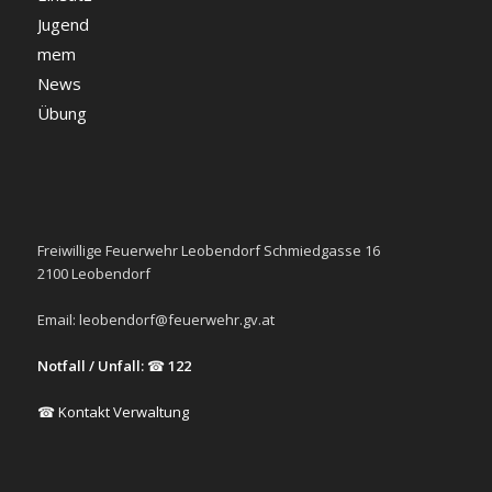
Jugend
mem
News
Übung
Freiwillige Feuerwehr Leobendorf Schmiedgasse 16
2100 Leobendorf
Email:
leobendorf@feuerwehr.gv.at
Notfall / Unfall:
☎
122
☎ Kontakt Verwaltung